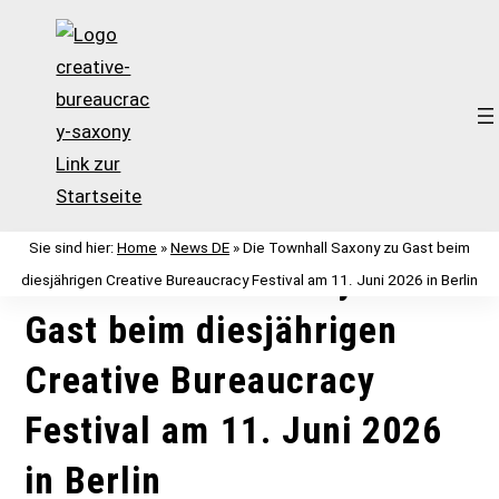
Zum
Inhalt
Sie sind hier:
Home
»
News DE
»
Die Townhall Saxony zu Gast beim
springen
Die Townhall Saxony zu
diesjährigen Creative Bureaucracy Festival am 11. Juni 2026 in Berlin
Gast beim diesjährigen
Creative Bureaucracy
Festival am 11. Juni 2026
in Berlin