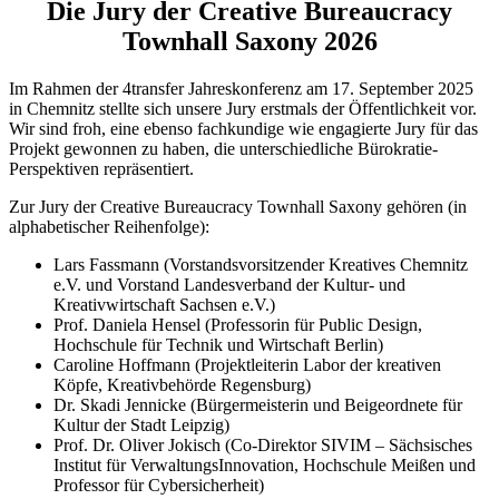
Die Jury der Creative Bureaucracy
Townhall Saxony 2026
Im Rahmen der 4transfer Jahreskonferenz am 17. September 2025
in Chemnitz stellte sich unsere Jury erstmals der Öffentlichkeit vor.
Wir sind froh, eine ebenso fachkundige wie engagierte Jury für das
Projekt gewonnen zu haben, die unterschiedliche Bürokratie-
Perspektiven repräsentiert.
Zur Jury der Creative Bureaucracy Townhall Saxony gehören (in
alphabetischer Reihenfolge):
Lars Fassmann (Vorstandsvorsitzender Kreatives Chemnitz
e.V. und Vorstand Landesverband der Kultur- und
Kreativwirtschaft Sachsen e.V.)
Prof. Daniela Hensel (Professorin für Public Design,
Hochschule für Technik und Wirtschaft Berlin)
Caroline Hoffmann (Projektleiterin Labor der kreativen
Köpfe, Kreativbehörde Regensburg)
Dr. Skadi Jennicke (Bürgermeisterin und Beigeordnete für
Kultur der Stadt Leipzig)
Prof. Dr. Oliver Jokisch (Co-Direktor SIVIM – Sächsisches
Institut für VerwaltungsInnovation, Hochschule Meißen und
Professor für Cybersicherheit)