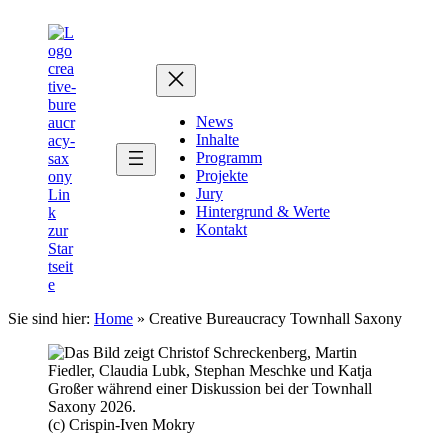
Zum
Zum
Inhalt
Inhalt
springen
springen
News
Inhalte
Programm
Projekte
Jury
Hintergrund & Werte
Kontakt
Sie sind hier:
Home
»
Creative Bureaucracy Townhall Saxony
(c) Crispin-Iven Mokry