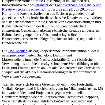
Hauptverantwortlich für die Umsetzung ist im Rahmen des
Innovationsverbundes
4transfer
der
Landesverband der Kultur- und
Kreativwirtschaft Sachsen e.V.
Er wurde am 23. Juli 2015 von
Kultur- und Kreativschaffenden aus Sachsen gegründet, um als
gemeinsames Sprachrohr für die sächsische Kreativszene zu wirken
und sich insbesondere für die Bedarfe von Soloselbstständigen und
Kleinstunternehmen in der Kultur- und Kreativwirtschaft
einzusetzen. Gemeinsam arbeiten sächsische Kreative an besseren
Rahmenbedingungen ihrer Arbeit und bringen ihre
Branchenexpertise in vielfältige Projekte auf lokaler, regionaler und
Bundesebene ein.
Die
HSF Meißen
als eng kooperierende Partnerinstitution bildet in
neun praxisorientierten Bachelor-, Diplom- und
Masterstudiengängen die Nachwuchskräfte für die sächsische
Verwaltung aus und bietet maßgeschneiderte Weiterbildungen für
Fach- und Führungskräfte an, um alle Bediensteten des Freistaates
adäquat auf die aktuellen Herausforderungen in der öffentlichen
Verwaltung vorzubereiten.
4transfer setzt sich für eine Gesellschaft ein, in der Fortschritt,
Vielfalt, Respekt und Gleichberechtigung im Mittelpunkt stehen. Mit
innovativen Ideen und Projekten begegnen wir aktuellen
Herausforderungen wie der Energiewende, Ressourcenknappheit,
Wissenschaftsskepsis und antidemokratischen Tendenzen mit