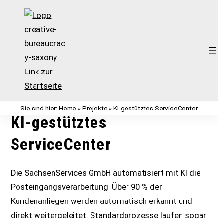
Zum
Inhalt
Sie sind hier:
Home
»
Projekte
»
KI-gestütztes ServiceCenter
springen
KI-gestütztes
ServiceCenter
Die SachsenServices GmbH automatisiert mit KI die
Posteingangsverarbeitung: Über 90 % der
Kundenanliegen werden automatisch erkannt und
direkt weitergeleitet. Standardprozesse laufen sogar